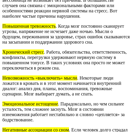
Бессонница не возникает без причины. В большинстве
случаев она связана с эмоциональными факторами или
особенностями реакции нервной системы на стресс. Вот
наиболее частые причины нарушения.
Повышенная тревожность
.
Когда мозг постоянно сканирует
угрозы, напряжение не исчезает даже ночью. Мысли о
будущем, переживания за здоровье, страх ошибок сказываются
на засыпании и поддержании здорового сна.
Хронический стресс
.
Работа, обязательства, ответственность,
конфликты, перегрузки удерживают нервную систему в
повышенном тонусе. В таких условиях она просто не может
переключиться в режим сна.
Невозможность «выключить» мысли
.
Некоторые люди
ложатся в кровать и в этот момент начинается внутренний
диалог: анализ дня, планы, воспоминания, тревожные
сценарии. Мозг выбирает думать, а не спать.
Эмоциональное истощение
.
Парадоксально, но чем сильнее
усталость, тем сложнее заснуть. Мозг в состоянии
изнеможения работает нестабильно и словно «цепляется» за
бодрствование.
Негативные ассоциации со сном
.
Если человек долго страдал