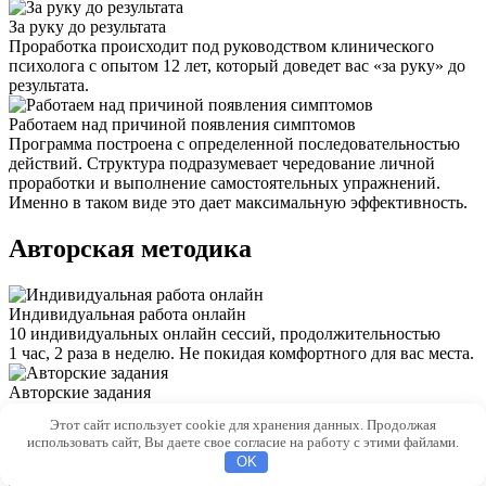
За руку до результата
Проработка происходит под руководством клинического
психолога с опытом 12 лет, который доведет вас «за руку» до
результата.
Работаем над причиной появления симптомов
Программа построена с определенной последовательностью
действий. Структура подразумевает чередование личной
проработки и выполнение самостоятельных упражнений.
Именно в таком виде это дает максимальную эффективность.
Авторская методика
Индивидуальная работа онлайн
10 индивидуальных онлайн сессий, продолжительностью
1 час, 2 раза в неделю. Не покидая комфортного для вас места.
Авторские задания
После индивидуальной работы вам даются специальные
Этот сайт использует cookie для хранения данных. Продолжая
задания, разработанные по уникальной методике автора.
использовать сайт, Вы даете свое согласие на работу с этими файлами.
Задания включают в себя 6 упражнений, которые сможет
OK
выполнить каждый.